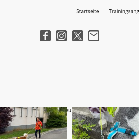
Startseite
Trainingsan
ctetur adipiscing elit. Nulla euismod condimentum felis vita