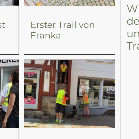
Wi
de
st
Erster Trail von
u
Franka
Tr