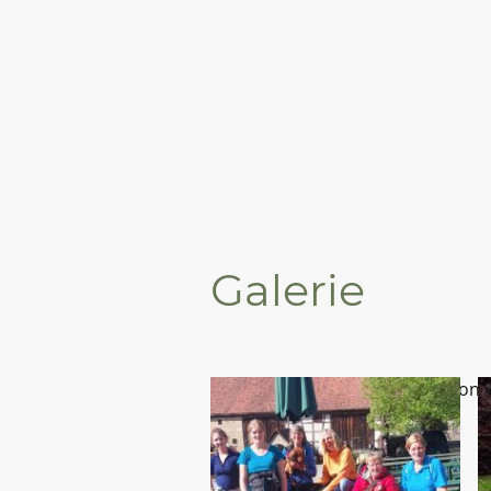
Galerie
Lorem ipsum dolor sit amet, conse
at blandit leo.