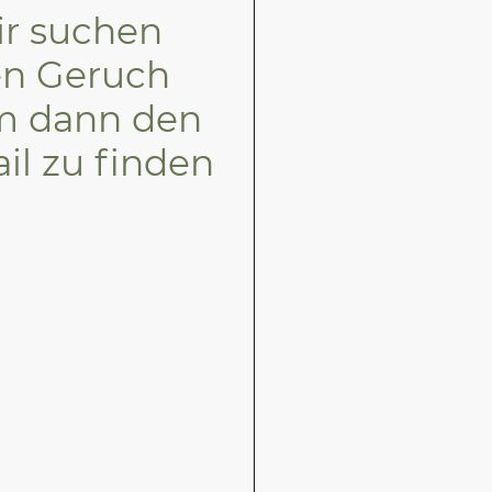
r suchen
n Geruch
m dann den
ail zu finden